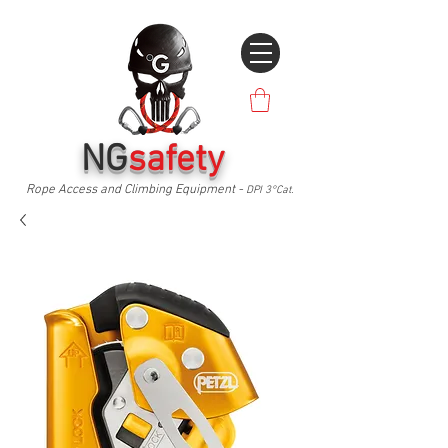
NG
safety
Rope Access and Climbing Equipment -
DPI 3°Cat.