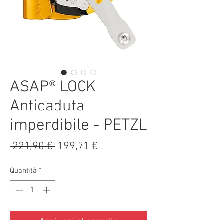
ASAP® LOCK
Anticaduta
imperdibile - PETZL
Prezzo
Prezzo
 221,90 € 
199,71 €
regolare
scontato
Quantità
*