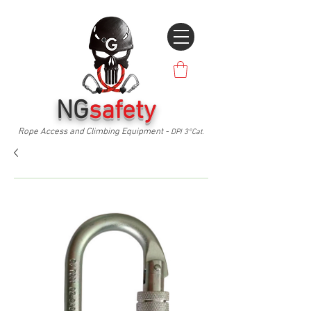
NG
safety
Rope Access and Climbing Equipment -
DPI 3°Cat.