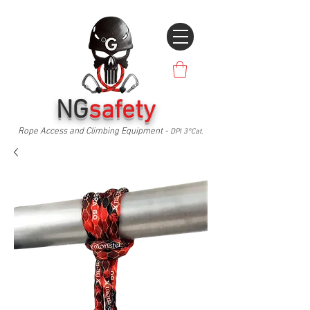
NG
safety
Rope Access and Climbing Equipment -
DPI 3°Cat.