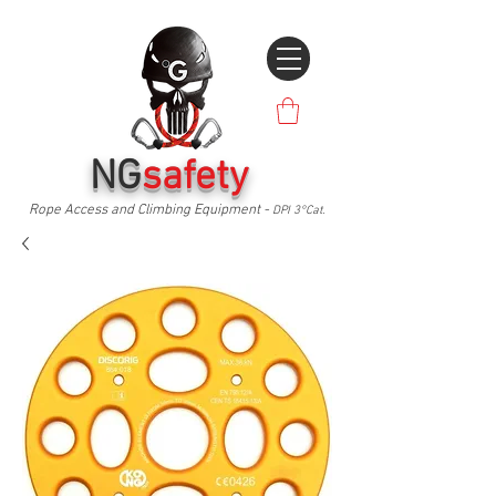
NG
safety
Rope Access and Climbing Equipment -
DPI 3°Cat.