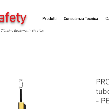
afety
Prodotti
Consulenza Tecnica
C
 Climbing Equipment -
DPI 3°Cat.
PRO
tub
- P