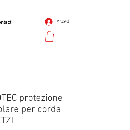
Accedi
ontact
TEC protezione
olare per corda
ETZL