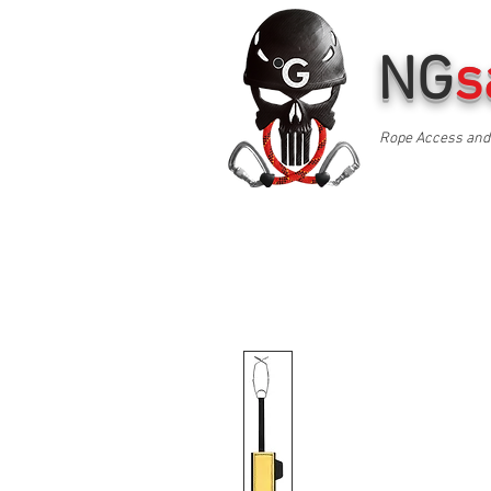
NG
s
Rope Access and