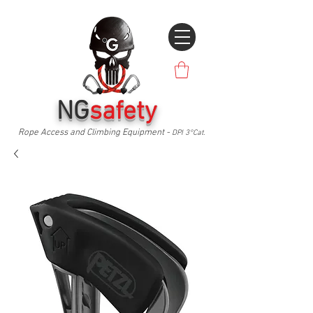
NG
safety
Rope Access and Climbing Equipment -
DPI 3°Cat.