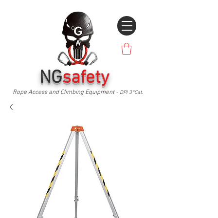
NG
safety
Rope Access and Climbing Equipment -
DPI 3°Cat.