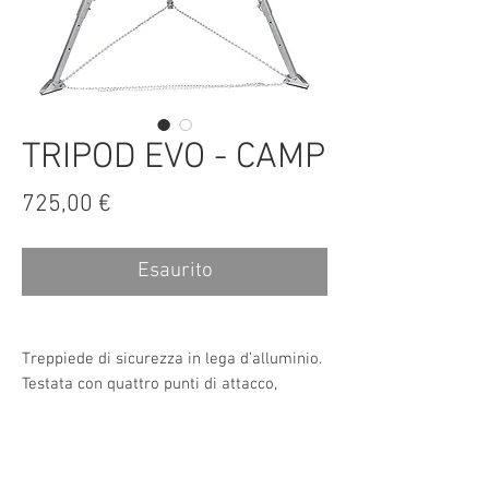
TRIPOD EVO - CAMP
Prezzo
725,00 €
Esaurito
Treppiede di sicurezza in lega d’alluminio.
Testata con quattro punti di attacco,
gambe telescopiche.
Carico di lavoro massimo: 140 kg.
Altezza regolabile: min 147 cm, max 229
Contact Us
cm.